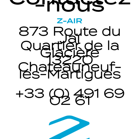
-nous
Z-AIR
873 Route du
Jaï
Quartier de la
Glacière
13220
Châteauneuf-
les-Martigues
+33 (0) 491 69
02 61